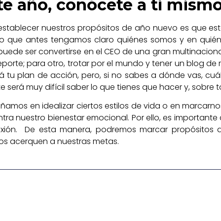
te año, conócete a tí mism
establecer nuestros propósitos de año nuevo es que es
rio que antes tengamos claro quiénes somos y en quién 
uede ser convertirse en el CEO de una gran multinacional
eporte; para otro, trotar por el mundo y tener un blog d
 tu plan de acción, pero, si no sabes a dónde vas, cuál
te será muy difícil saber lo que tienes que hacer y, sobre 
mos en idealizar ciertos estilos de vida o en marcarno
tra nuestro bienestar emocional. Por ello, es importan
flexión. De esta manera, podremos marcar propósitos 
 nos acerquen a nuestras metas.