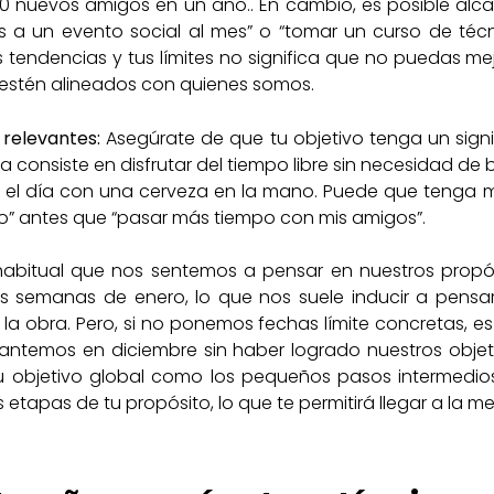
 nuevos amigos en un año.. En cambio, es posible alcanz
 a un evento social al mes” o “tomar un curso de técn
 tendencias y tus límites no significa que no puedas m
estén alineados con quienes somos.
 relevantes:
Asegúrate de que tu objetivo tenga un signi
ta consiste en disfrutar del tiempo libre sin necesidad de
 el día con una cerveza en la mano. Puede que tenga m
o” antes que “pasar más tiempo con mis amigos”.
abitual que nos sentemos a pensar en nuestros propó
as semanas de enero, lo que nos suele inducir a pen
 obra. Pero, si no ponemos fechas límite concretas, es
temos en diciembre sin haber logrado nuestros objetiv
u objetivo global como los pequeños pasos intermedio
 etapas de tu propósito, lo que te permitirá llegar a la me