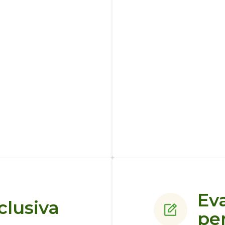
Ev
clusiva
pe