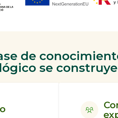
ase de conocimient
lógico se construye
Com
co
ex