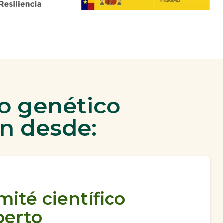
o genético
n desde:
ité científico
perto