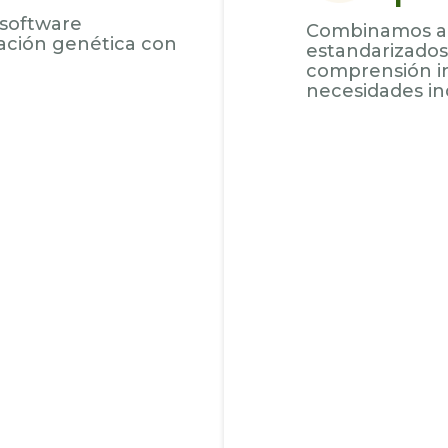
 software
Combinamos aná
mación genética con
estandarizados
comprensión in
necesidades ind