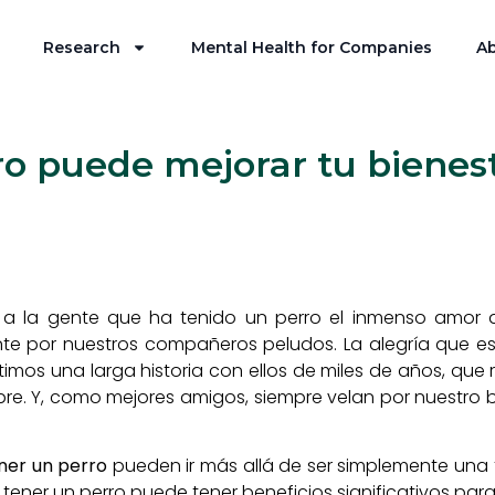
Research
Mental Health for Companies
Ab
ro puede mejorar tu bienes
 a la gente que ha tenido un perro el inmenso amor q
te por nuestros compañeros peludos. La alegría que e
mos una larga historia con ellos de miles de años, que
bre. Y, como mejores amigos, siempre velan por nuestro 
ner un perro
pueden ir más allá de ser simplemente una
tener un perro puede tener beneficios significativos para