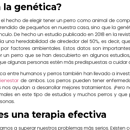
 la genética?
 el hecho de elegir tener un perro como animal de comp
endido de pequeños en nuestra casa, sino que la gen
culo. De hecho un estudio publicado en 2018 en la revista
ía una heredabilidad de alrededor del 50%, es decir, qu
 por factores ambientales. Estos datos son importante
er un perro que se han descubierto en algunos estudios,
ue algunas personas estén más predispuestas a cuidar 
ica entre humanos y perros también han llevado a inves
ienestar
de ambos. Los perros pueden tener enfermeda
 nos ayudan a desarrollar mejores tratamientos. ¡Pero n
males en este tipo de estudios y muchos perros y que 
rsonas.
es una terapia efectiva
rnos a superar nuestros problemas más serios. Existen c