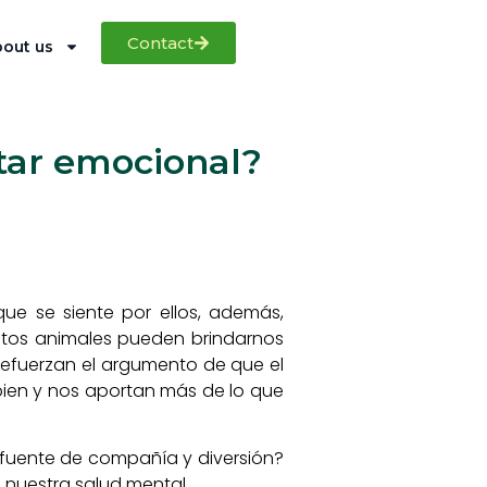
Contact
out us
tar emocional?
ue se siente por ellos, además,
stos animales pueden brindarnos
 refuerzan el argumento de que el
bien y nos aportan más de lo que
 fuente de compañía y diversión?
 nuestra salud mental.