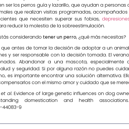
 ser los perros guía y lazarillo, que ayudan a personas 
imales que realizan visitas programadas, acompañados 
cientes que necesiten superar sus fobias,
depresiones
ra reducir la molestia de la sobreestimulación.
estás considerando
tener un perro
, ¿qué más necesitas?
que antes de tomar la decisión de adoptar a un animal,
es y ser responsable con la decisión tomada. El vera
onados. Abandonar a una mascota, especialmente du
salud y seguridad. Si por alguna razón no puedes cui
, es importante encontrar una solución alternativa. El
recompensarlos con el mismo amor y cuidado que se mer
.
et al.
Evidence of large genetic influences on dog owner
standing domestication and health associatio
19-44083-9