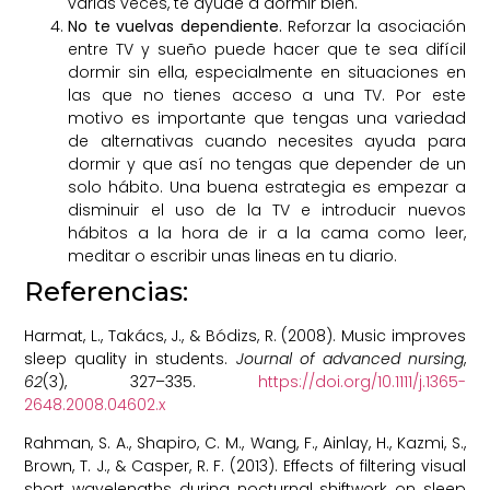
varias veces, te ayude a dormir bien.
No te vuelvas dependiente.
Reforzar la asociación
entre TV y sueño puede hacer que te sea difícil
dormir sin ella, especialmente en situaciones en
las que no tienes acceso a una TV. Por este
motivo es importante que tengas una variedad
de alternativas cuando necesites ayuda para
dormir y que así no tengas que depender de un
solo hábito. Una buena estrategia es empezar a
disminuir el uso de la TV e introducir nuevos
hábitos a la hora de ir a la cama como leer,
meditar o escribir unas lineas en tu diario.
Referencias:
Harmat, L., Takács, J., & Bódizs, R. (2008). Music improves
sleep quality in students.
Journal of advanced nursing
,
62
(3), 327–335.
https://doi.org/10.1111/j.1365-
2648.2008.04602.x
Rahman, S. A., Shapiro, C. M., Wang, F., Ainlay, H., Kazmi, S.,
Brown, T. J., & Casper, R. F. (2013). Effects of filtering visual
short wavelengths during nocturnal shiftwork on sleep